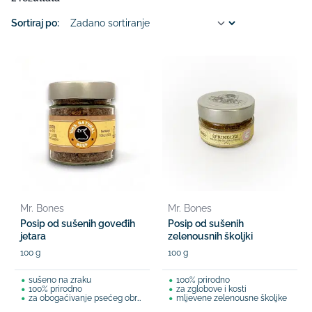
Sortiraj po:
Mr. Bones
Mr. Bones
Posip od sušenih goveđih
Posip od sušenih
jetara
zelenousnih školjki
100 g
100 g
sušeno na zraku
100% prirodno
100% prirodno
za zglobove i kosti
za obogaćivanje psećeg obroka
mljevene zelenousne školjke