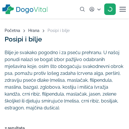
Account
Početna
Hrana
Posipi i bilje
Posipi i bilje
Bilje je svakako pogodno i za pseću prehranu. U našoj
ponudi nalazi se bogat izbor pažljivo odabranih
mješavina koje, osim što obogaćuju svakodnevni obrok
psa, pomažu protiv lošeg zadaha (crvena alga, peršin),
zdravlju pseće dlake (melisa, maslačak, filipendula,
maslina, bazga), zglobova, kostiju i mišića (vražja
kandža, crni ribiz, filipendula, maslačak, jasen, zelene
školjke) ili djeluju smirujuće (melisa, crni ribiz, bosiljak,
estragon, majčina dušica).
2 rezultata