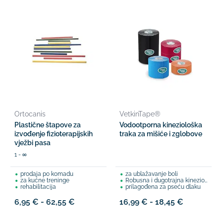
Ortocanis
VetkinTape®
Plastične štapove za
Vodootporna kineziološka
izvođenje fizioterapijskih
traka za mišiće i zglobove
vježbi pasa
1 - ∞
prodaja po komadu
za ublažavanje boli
za kućne treninge
Robusna i dugotrajna kineziotraka
rehabilitacija
prilagođena za pseću dlaku
6,95 € - 62,55 €
16,99 € - 18,45 €