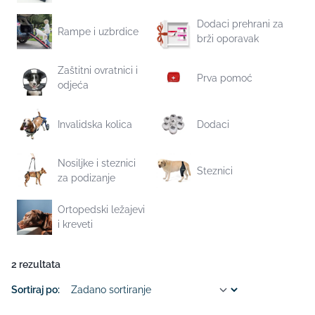
Dodaci prehrani za
Rampe i uzbrdice
brži oporavak
Zaštitni ovratnici i
Prva pomoć
odjeća
Invalidska kolica
Dodaci
Nosiljke i steznici
Steznici
za podizanje
Ortopedski ležajevi
i kreveti
2 rezultata
Sortiraj po: