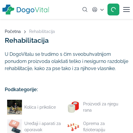
Account
Početna
Rehabilitacija
Rehabilitacija
U DogoVitalu se trudimo s čim sveobuhvatnijom
ponudom proizvoda olakšati teško i nesigurno razdoblje
rehabilitacije, kako za pse tako i za njihove vlasnike.
Podkategorije:
Proizvodi za njegu
Kolica i prikolice
rana
Uređaji i aparati za
Oprema za
oporavak
fizioterapiju