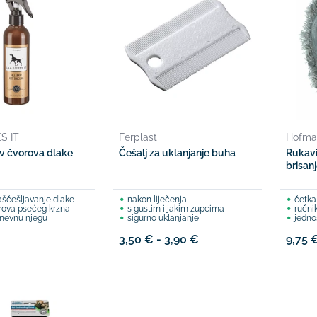
S IT
Ferplast
Hofma
iv čvorova dlake
Češalj za uklanjanje buha
Rukavi
brisan
aščešljavanje dlake
nakon liječenja
četka
orova psećeg krzna
s gustim i jakim zupcima
ručni
nevnu njegu
sigurno uklanjanje
jedno
3,50 € - 3,90 €
9,75 