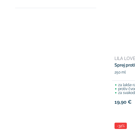
LILA LOVE
Sprej prot
250 ml
za lakše r
protiv čv
za svakod
19,90 €
-32%