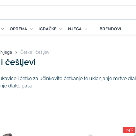
OPREMA
IGRAČKE
NJEGA
BRENDOVI
Njega
Četke i češljevi
i češljevi
ukavice i četke za učinkovito četkanje te uklanjanje mrtve dlak
nje dlake pasa.
-24%