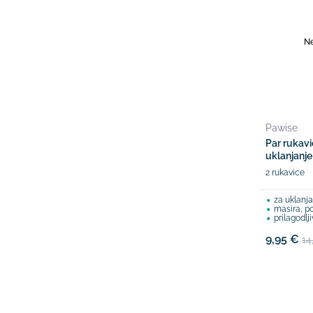
Ne
Pawise
Par rukavic
uklanjanje
2 rukavice
za uklanj
masira, po
prilagodlj
9,95 €
14