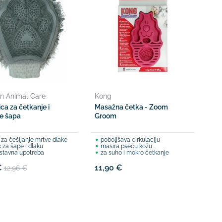
n Animal Care
Kong
ca za četkanje i
Masažna četka - Zoom
je šapa
Groom
 za češljanje mrtve dlake
poboljšava cirkulaciju
k za šape i dlaku
masira pseću kožu
stavna upotreba
za suho i mokro četkanje
€
11,90 €
12,96 €