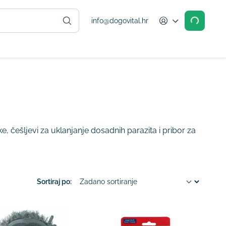
info@dogovital.hr
Account
e, češljevi za uklanjanje dosadnih parazita i pribor za
Sortiraj po: