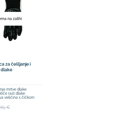
ma na zalihi
a za češljanje i
 dlake
anje mrtve dlake
tiče rast dlake
iva veličina s čičkom
,65 €