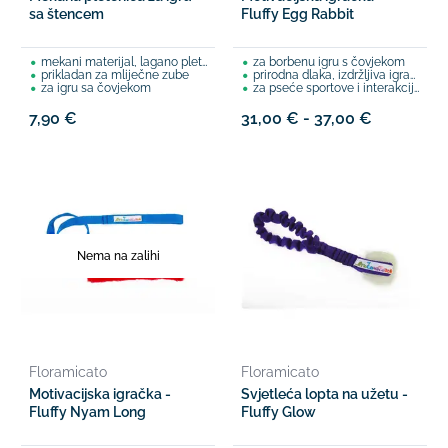
sa štencem
Fluffy Egg Rabbit
mekani materijal, lagano pleten
za borbenu igru s čovjekom
prikladan za mliječne zube
prirodna dlaka, izdržljiva igračka
za igru sa čovjekom
za pseće sportove i interakciju
7,90 €
31,00 € - 37,00 €
Nema na zalihi
Floramicato
Floramicato
Motivacijska igračka -
Svjetleća lopta na užetu -
Fluffy Nyam Long
Fluffy Glow