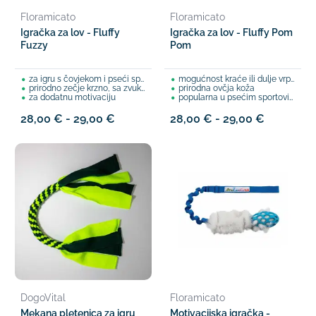
Floramicato
Floramicato
Igračka za lov - Fluffy
Igračka za lov - Fluffy Pom
Fuzzy
Pom
za igru s čovjekom i pseći sport
mogućnost kraće ili dulje vrpce
prirodno zečje krzno, sa zvukom
prirodna ovčja koža
za dodatnu motivaciju
popularna u psećim sportovima
28,00 € - 29,00 €
28,00 € - 29,00 €
DogoVital
Floramicato
Mekana pletenica za igru
Motivacijska igračka -