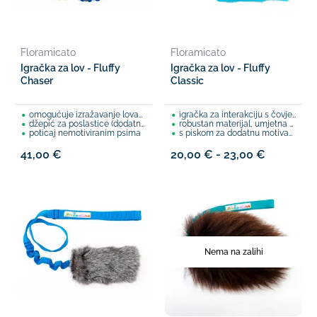
Floramicato
Floramicato
Igračka za lov - Fluffy
Igračka za lov - Fluffy
Chaser
Classic
omogućuje izražavanje lovačkog nagona
igračka za interakciju s čovjekom
džepić za poslastice (dodatna motivacija)
robustan materijal, umjetna dlaka pasa
poticaj nemotiviranim psima
s piskom za dodatnu motivaciju
41,00 €
20,00 € - 23,00 €
Nema na zalihi