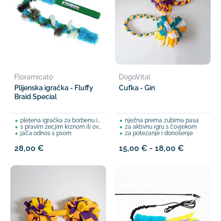
Floramicato
DogoVital
Plijenska igračka - Fluffy
Cufka - Gin
Braid Special
pletena igračka za borbenu igru
nježna prema zubima pasa
s pravim zecjim krznom ili ovčjom vunom
za aktivnu igru s čovjekom
jača odnos s psom
za potezanje i donošenje
28,00 €
15,00 € - 18,00 €