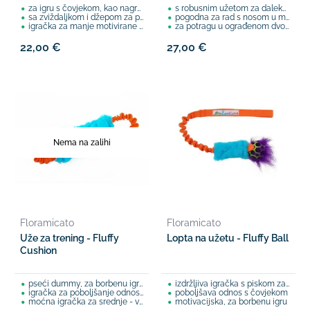
za igru s čovjekom, kao nagrada
s robusnim užetom za daleko bacanje
sa zviždaljkom i džepom za poslastice
pogodna za rad s nosom u mraku
igračka za manje motivirane pse
za potragu u ograđenom dvorištu
22,00 €
27,00 €
Nema na zalihi
Floramicato
Floramicato
Uže za trening - Fluffy
Lopta na užetu - Fluffy Ball
Cushion
pseći dummy, za borbenu igru
izdržljiva igračka s piskom za dinamičnu igru
igračka za poboljšanje odnosa s čovjekom
poboljšava odnos s čovjekom
moćna igračka za srednje - velike pse
motivacijska, za borbenu igru