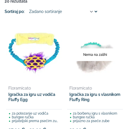
20 rezultata
Sortiraj po:
Nema na zalihi
Floramicato
Floramicato
Igračka za igru uz vodiča
Igračka za igru s vlasnikom
Fluffy Egg
Fluffy Ring
za potezanje uz vodiča
za borbenu igru s vlasnikom
bungee ručka
bungee ručka
prijateljski prema psećim zubima
prijazno za pseće zube