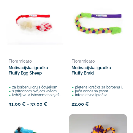
Floramicato
Floramicato
Motivacijska igračka -
Motivacijska igračka -
Fluffy Egg Sheep
Fluffy Braid
za borbenu igru s čovjekom
pletena igračka za borbenu igru
s prirodnom ovčjom kožom
jača odnos sa psom
izdržljiva, a istovremeno nježna prema psećim zubima
interaktivna igračka
31,00 € - 37,00 €
22,00 €