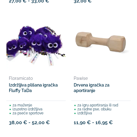
27,00 € - 33,00 €
32,00 €
Floramicato
Pawise
Izdržljiva plišana igračka
Drvena igračka za
Fluffy TaDa
aportiranje
za maženje
za igru aportiranja ili rad
izuzetno izdržljiva
za radne pse, obuku
za pseće sportove
izdržljiva
38,00 € - 52,00 €
11,90 € - 16,95 €