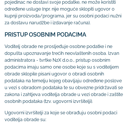
pojedinac ne dostavi svoje podatke, ne može koristiti
određene usluge (npr. nije moguće sklopiti ugovor o
kupnji proizvoda/programa, jer su osobni podaci nužni
za dostavu narudžbe i izdavanje računa).
PRISTUP OSOBNIM PODACIMA
Voditelj obrade ne prosljeđuje osobne podatke i ne
dopušta upoznavanje trećih neovlaštenih osoba. Izvan
administratora - tvrtke N2X d.o.o., pristup osobnim
podacima imaju samo one osobe koje su s voditeljem
obrade sklopile pisani ugovor o obradi osobnih
podataka na temelju kojeg obavljaju određene poslove
u vezi s obradom podataka te su obvezne pridržavati se
zakona i zahtjeva voditelja obrade u vezi obrade i zaštite
osobnih podataka (tzv. ugovorni izvršitelji).
Ugovorni izvršitelji za koje se obrađuju osobni podaci
voditelja obrade su: