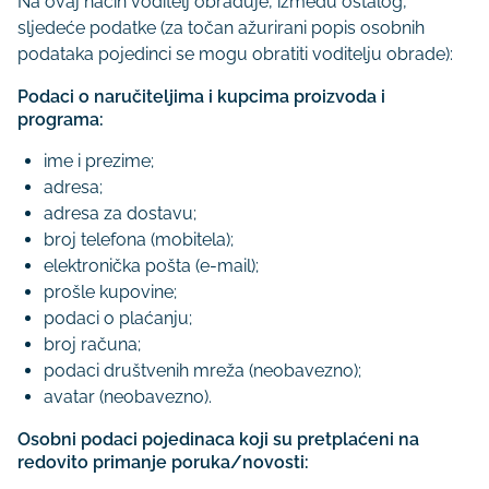
Na ovaj način voditelj obrađuje, između ostalog,
sljedeće podatke (za točan ažurirani popis osobnih
podataka pojedinci se mogu obratiti voditelju obrade):
Podaci o naručiteljima i kupcima proizvoda i
programa:
ime i prezime;
adresa;
adresa za dostavu;
broj telefona (mobitela);
elektronička pošta (e-mail);
prošle kupovine;
podaci o plaćanju;
broj računa;
podaci društvenih mreža (neobavezno);
avatar (neobavezno).
Osobni podaci pojedinaca koji su pretplaćeni na
redovito primanje poruka/novosti: