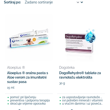
Sortiraj po:
Aloeplus ®
Dogoteka
Aloeplus ® oralna pasta s
DogoRehydro® tablete za
Aloe verom za imunitetni
ravnotežu elektrolita
sustav pasa
30 g
15 ml
pomoć pri liječenju
za uspostavljanje ravnoteže elektrolita
preventiva i potporna terapija
svi potrebni minerali i vitamini
skraćuje vrijeme oporavka
u vrućim danima i uz povećanu fizičku aktivnost