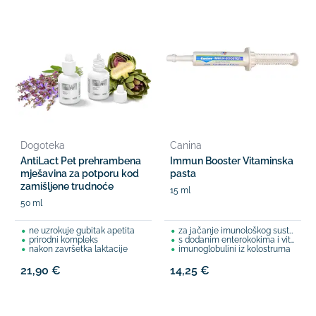
Dogoteka
Canina
AntiLact Pet prehrambena
Immun Booster Vitaminska
mješavina za potporu kod
pasta
zamišljene trudnoće
15 ml
50 ml
ne uzrokuje gubitak apetita
za jačanje imunološkog sustava
prirodni kompleks
s dodanim enterokokima i vitaminima
nakon završetka laktacije
imunoglobulini iz kolostruma
21,90 €
14,25 €