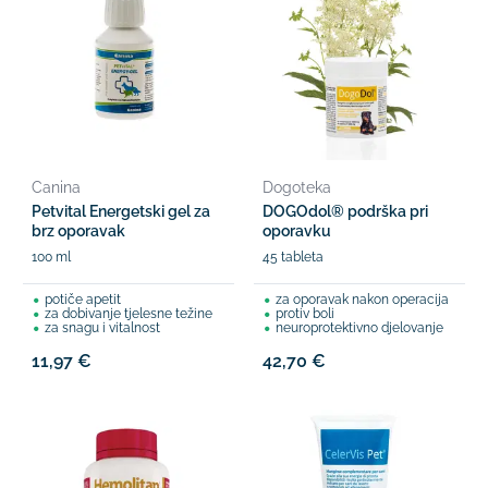
Canina
Dogoteka
Petvital Energetski gel za
DOGOdol® podrška pri
brz oporavak
oporavku
100 ml
45 tableta
potiče apetit
za oporavak nakon operacija
za dobivanje tjelesne težine
protiv boli
za snagu i vitalnost
neuroprotektivno djelovanje
11,97 €
42,70 €