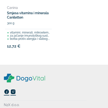
Canina
Smjesa vitamina i minerala
Caniletten
300 g
vitamini, minerali, mikroelementi i alge, ...
za jačanje imunološkog sustava
borba protiv alergija i slabog apetita
12,72 €
N2X d.o.o.