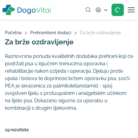
Account
Početna
Prehrambeni dodaci
Za brže ozdravljenje
Za brže ozdravljenje
Raznovrsna ponuda kvalitetnih dodataka prehrani koji će
podržati psa u ključnim trenucima oporavka i
rehabilitacije nakon ozljeda i operacija. Djeluju protiv
upala i bolova te doprinose bržem oporavku psa. 100%
PEA je skraćenica za palmitoiletanolamid - spoj
svojstven tijelu s protuupalnim i analgetskim učinkom
na tijelo psa. Dokazano sigurno za uporabu u
kombinaciji s drugim lijekovima.
19 rezultata