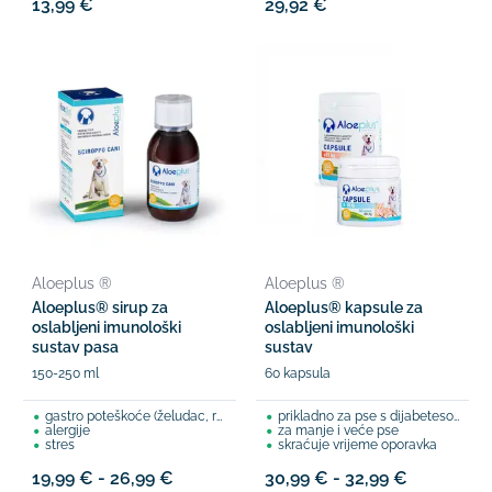
13,99 €
29,92 €
Aloeplus ®
Aloeplus ®
Aloeplus® sirup za
Aloeplus® kapsule za
oslabljeni imunološki
oslabljeni imunološki
sustav pasa
sustav
150-250 ml
60 kapsula
gastro poteškoće (želudac, refluks)
prikladno za pse s dijabetesom
alergije
za manje i veće pse
stres
skraćuje vrijeme oporavka
19,99 € - 26,99 €
30,99 € - 32,99 €