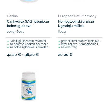
Canina
European Pet Pharmacy
Canhydrox GAG rješenje za
Hemoglobinski prah za
bolne zglobove
izgradnju mišića
200 g - 600 g
800 g
kalcij, glukozamin, vitamini
goveđi krvni prah za izbirljive pse
za oporavak nakon operacije
izvor željeza, hemoglobina i proteina
za bolne zglobove ili pravilan razvoj šteneta
za krvni trag
42,20 € - 98,20 €
20,00 €