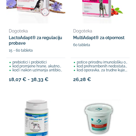
Dogoteka
Dogoteka
LactoAdapt® za regulaciju
MultiAdapt® za otpornost
probave
60 tableta
15 - 60 tableta
prebiotici i probiotici
potice prirodnu imunološku obranu
kod promjene hrane, akutnog proljeva
kod prehrambenih nedostataka
kod i nakon uzimanja antibiotika
kod oporavka, za trudne kuje, štenad,..
18,07 € - 38,33 €
26,28 €