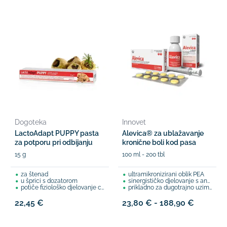
Dogoteka
Innovet
LactoAdapt PUPPY pasta
Alevica® za ublažavanje
za potporu pri odbijanju
kronične boli kod pasa
15 g
100 ml - 200 tbl
za štenad
ultramikronizirani oblik PEA
u šprici s dozatorom
sinergističko djelovanje s analgeticima
potiče fiziološko djelovanje crijeva
prikladno za dugotrajno uzimanje
22,45 €
23,80 € - 188,90 €