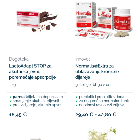
Dogoteka
Innovet
LactoAdapt STOP za
Normalia®Extra za
akutne crijevne
ublažavanje kronične
poremećaje apsorpcije
dijareje
12 g
30 tbl-50 tbl, 30 vreć.
parnut
(dijetalna dopunska hrana)
prebiotik i probiotik s dodatkom PEA-e
smanjenje akutnih crijevnih poremećaja
za dugoročno normalno funkcioniranje crijeva
protiv dijareje, akutnih apsorpcijskih smetnji
doprinosi ravnoteži crijeva
16,45 €
29,40 € - 42,80 €