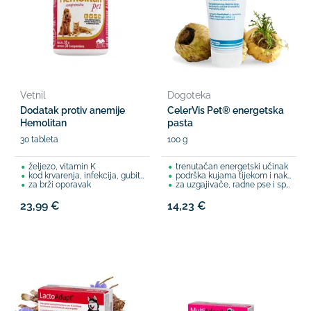
Vetnil
Dogoteka
Dodatak protiv anemije
CelerVis Pet® energetska
Hemolitan
pasta
30 tableta
100 g
željezo, vitamin K
trenutačan energetski učinak
kod krvarenja, infekcija, gubitka apetita
podrška kujama tijekom i nakon okota
za brži oporavak
za uzgajivače, radne pse i sport (agility, obuka, canicross...)
23,99 €
14,23 €