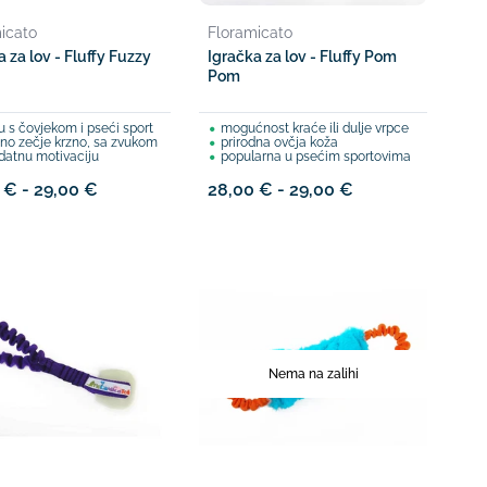
icato
Floramicato
 za lov - Fluffy Fuzzy
Igračka za lov - Fluffy Pom
Pom
u s čovjekom i pseći sport
mogućnost kraće ili dulje vrpce
dno zečje krzno, sa zvukom
prirodna ovčja koža
datnu motivaciju
popularna u psećim sportovima
 € - 29,00 €
28,00 € - 29,00 €
Nema na zalihi