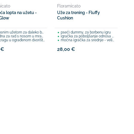
icato
Floramicato
eća lopta na užetu -
Uže za trening - Fluffy
 Glow
Cushion
snim užetom za daleko bacanje
pseći dummy, za borbenu igru
na za rad s nosom u mraku
igračka za poboljšanje odnosa s čovjekom
tragu u ograđenom dvorištu
moćna igračka za srednje - velike pse
 €
28,00 €