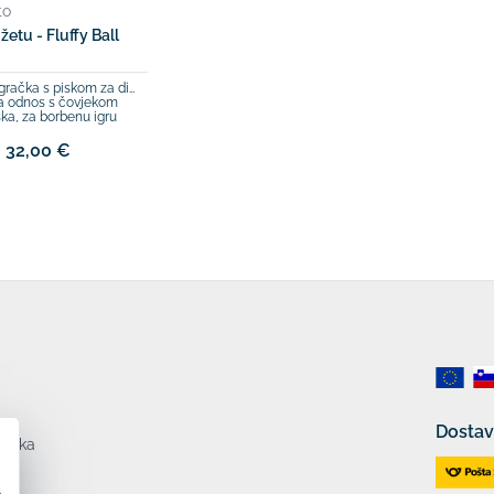
to
žetu - Fluffy Ball
ačka s piskom za dinamičnu igru
a odnos s čovjekom
ka, za borbenu igru
- 32,00 €
Dostav
ataka