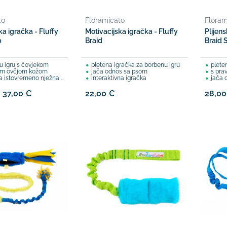
to
Floramicato
Floram
ka igračka - Fluffy
Motivacijska igračka - Fluffy
Plijens
p
Braid
Braid 
u igru s čovjekom
pletena igračka za borbenu igru
plete
nom ovčjom kožom
jača odnos sa psom
s pravi
tovremeno nježna prema psećim zubima
interaktivna igračka
jača 
- 37,00 €
22,00 €
28,00