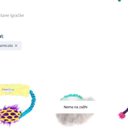
išane igračke
ri:
ramicato
Nema na zalihi