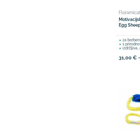
Floramica
Motivacijs
Egg Shee
za borben
s prirod
izdržljiva, a is
31,00 € 