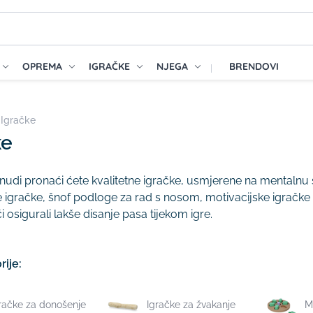
OPREMA
IGRAČKE
NJEGA
BRENDOVI
Igračke
ke
nudi pronaći ćete kvalitetne igračke, usmjerene na mentalnu 
e igračke, šnof podloge za rad s nosom, motivacijske igračke k
 osigurali lakše disanje pasa tijekom igre.
ije:
račke za donošenje
Igračke za žvakanje
M