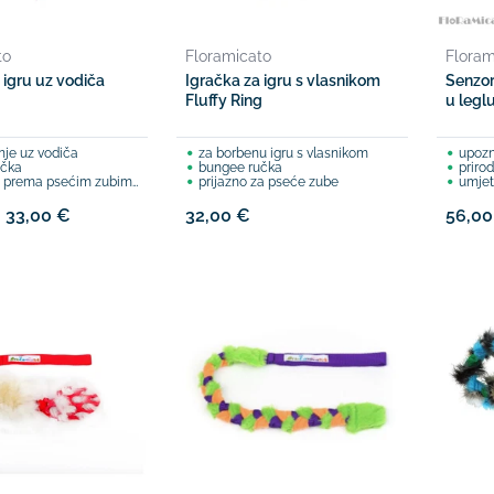
to
Floramicato
Floram
 igru uz vodiča
Igračka za igru s vlasnikom
Senzor
Fluffy Ring
u legl
nje uz vodiča
za borbenu igru s vlasnikom
upozna
učka
bungee ručka
priro
ki prema psećim zubima
prijazno za pseće zube
umjetn
- 33,00 €
32,00 €
56,00