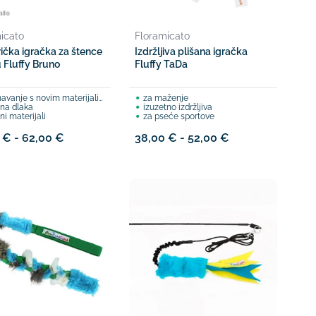
icato
Floramicato
ička igračka za štence
Izdržljiva plišana igračka
u Fluffy Bruno
Fluffy TaDa
vanje s novim materijalima
za maženje
dna dlaka
izuzetno izdržljiva
i materijali
za pseće sportove
 € - 62,00 €
38,00 € - 52,00 €