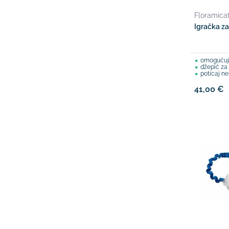
Floramica
Igračka za
omogućuje i
džepić za pos
poticaj n
41,00 €