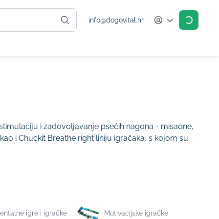
info@dogovital.hr
Account
stimulaciju i zadovoljavanje psećih nagona - misaone,
ao i Chuckit Breathe right liniju igračaka, s kojom su
entalne igre i igračke
Motivacijske igračke