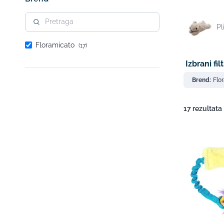
Pl
Floramicato
(17)
Izbrani filt
Brend:
Flo
17 rezultata