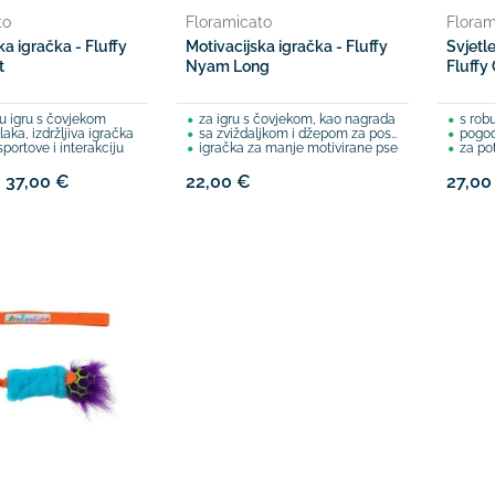
to
Floramicato
Floram
ka igračka - Fluffy
Motivacijska igračka - Fluffy
Svjetl
t
Nyam Long
Fluffy
u igru s čovjekom
za igru s čovjekom, kao nagrada
s robu
laka, izdržljiva igračka
sa zviždaljkom i džepom za poslastice
pogod
portove i interakciju
igračka za manje motivirane pse
za po
- 37,00 €
22,00 €
27,00