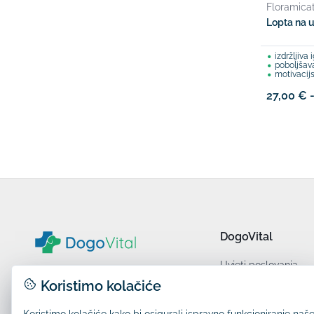
Floramica
Lopta na u
izdržljiva igr
poboljšav
motivacijs
27,00 € 
DogoVital
Uvjeti poslovanja
Zaštita osobnih pod
Koristimo kolačiće
Kontakt
N2X d.o.o.