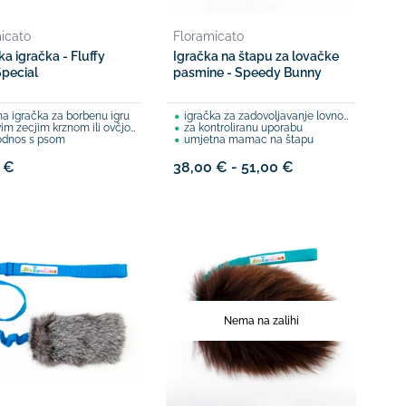
icato
Floramicato
ka igračka - Fluffy
Igračka na štapu za lovačke
Special
pasmine - Speedy Bunny
na igračka za borbenu igru
igračka za zadovoljavanje lovnog nagona
m zecjim krznom ili ovčjom vunom
za kontroliranu uporabu
odnos s psom
umjetna mamac na štapu
 €
38,00 € - 51,00 €
Nema na zalihi