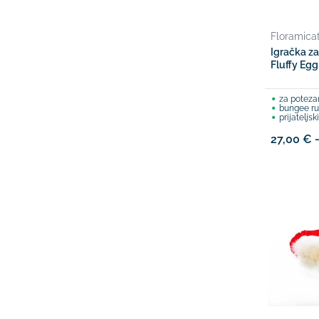
Floramica
Igračka za
Fluffy Egg
za poteza
bungee r
prijateljs
27,00 € 