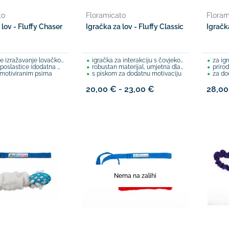
to
Floramicato
Floram
 lov - Fluffy Chaser
Igračka za lov - Fluffy Classic
Igračka
zražavanje lovačkog nagona
igračka za interakciju s čovjekom
za igr
lastice (dodatna motivacija)
robustan materijal, umjetna dlaka pasa
priro
emotiviranim psima
s piskom za dodatnu motivaciju
za do
20,00 € - 23,00 €
28,00
Nema na zalihi