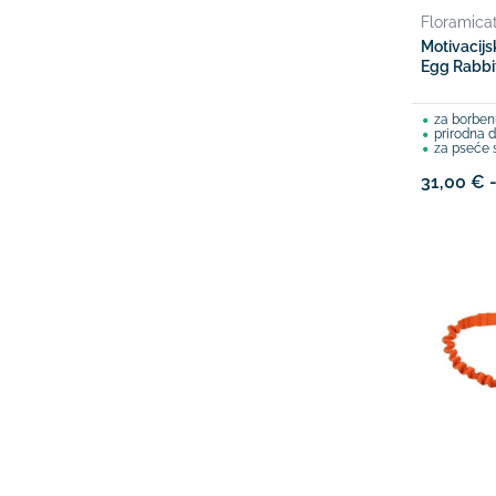
Floramica
Motivacijs
Egg Rabbi
za borben
prirodna d
za pseće s
31,00 € 