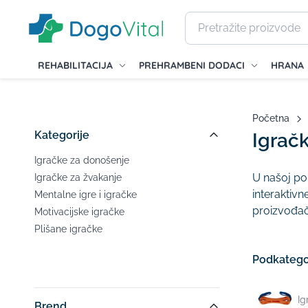
REHABILITACIJA
PREHRAMBENI DODACI
HRANA
Početna
Kategorije
Igrač
Igračke za donošenje
U našoj po
Igračke za žvakanje
interaktivn
Mentalne igre i igračke
proizvođači
Motivacijske igračke
Plišane igračke
Podkategor
Ig
Brend